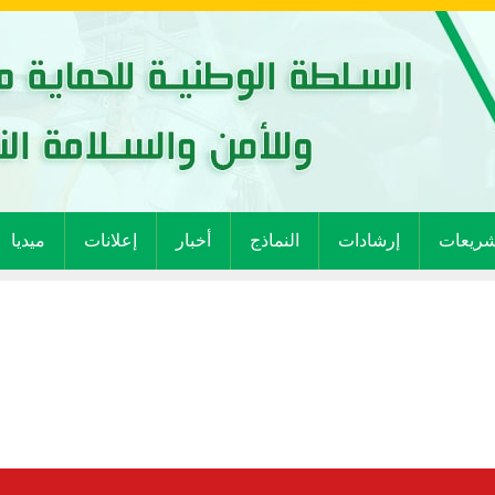
شريعات
إرشادات
النماذج
أخبار
إعلانات
ميديا